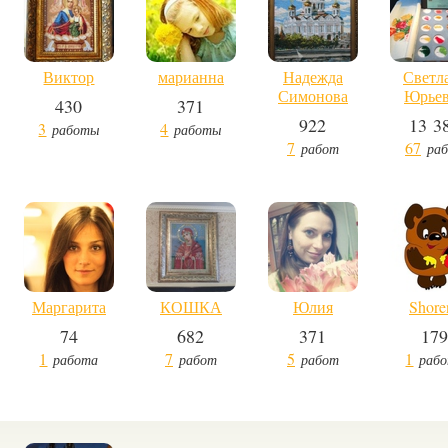
Виктор
марианна
Надежда
Светл
Симонова
Юрье
430
371
922
13 3
3
4
работы
работы
7
67
работ
ра
Маргарита
КОШКА
Юлия
Shore
74
682
371
17
1
7
5
1
работа
работ
работ
раб