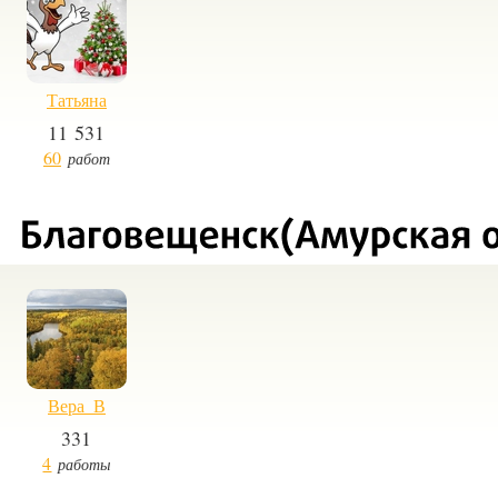
Татьяна
11 531
60
работ
Вера_В
331
4
работы