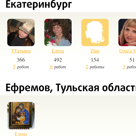
TТатьяна
Елена
Zina
Ольга V
366
492
154
51
5
6
2
3
работ
работ
работы
раб
Елена