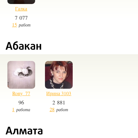
Галка
7 077
15
работ
Rony_77
Ирина 3103
96
2 881
1
28
работа
работ