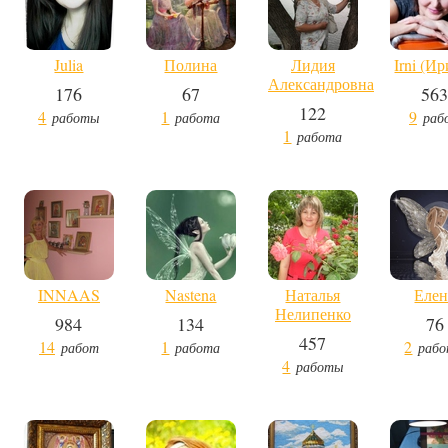
Julia
Полина
Лидия
Irni (И
Александровна
176
67
56
122
4
1
9
работы
работа
раб
1
работа
INNAAS
Nastena
Наталья
Елен
Нелипенко
984
134
76
457
14
1
2
работ
работа
раб
4
работы