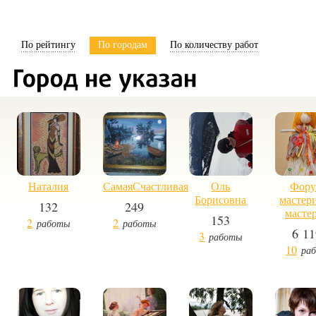
По рейтингу
По городам
По количеству работ
Наталия
СамаяСчастливая
Оль
Фор
Борисовна
мастер
132
249
масте
153
2
2
работы
работы
6 11
3
работы
10
ра