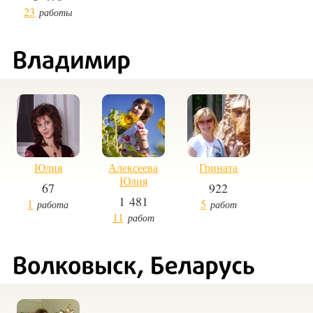
23
работы
Юлия
Алексеева
Грината
Юлия
67
922
1 481
1
5
работа
работ
11
работ