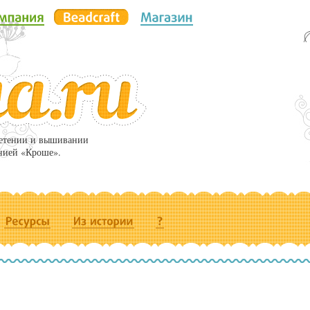
летении и вышивании
нией «Кроше».