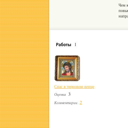
Чем 
повы
напр
1
Спас в терновом венце
3
Оценка
2
Комментарии