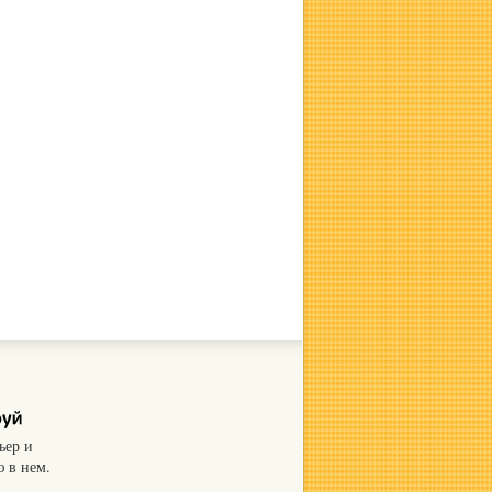
ьер и
 в нем.