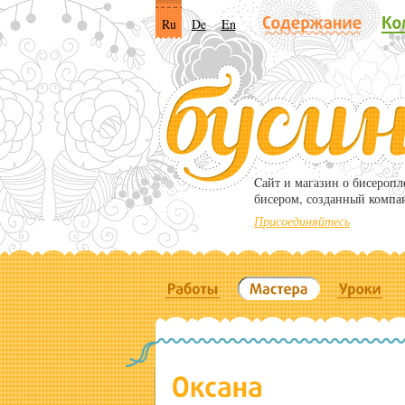
Ru
De
En
Cайт и магазин о бисероп
бисером, созданный компа
Присоединяйтесь