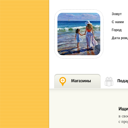
Зовут
С нами
Город
Дата рож
в св
с пр