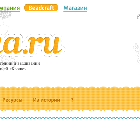
летении и вышивании
нией «Кроше».