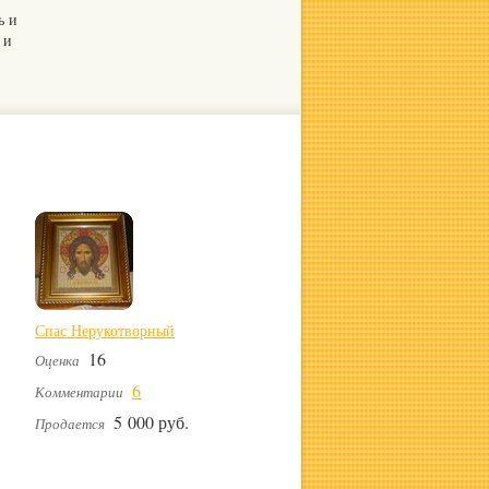
ь и
 и
Спас Нерукотворный
16
Оценка
6
Комментарии
5 000 руб.
Продается