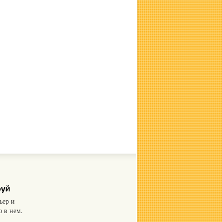
ьер и
 в нем.