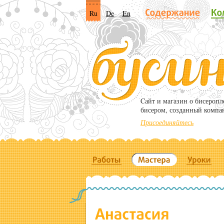
Ru
De
En
Cайт и магазин о бисероп
бисером, созданный компа
Присоединяйтесь