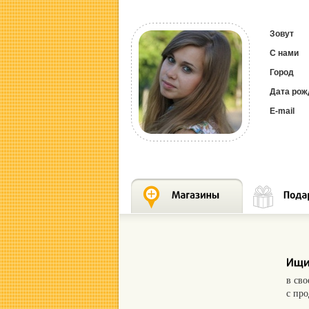
Зовут
С нами
Город
Дата рож
E-mail
в св
с пр