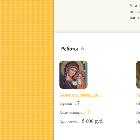
Чем 
повы
напр
6
Казанская Богородица
К
17
Оценка
О
7
Комментарии
К
5 000 руб.
Продается
П