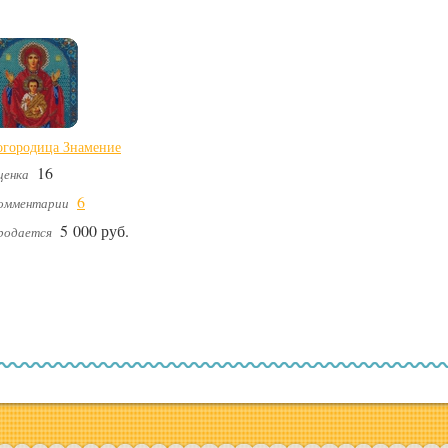
огородица Знамение
16
ценка
6
омментарии
5 000 руб.
родается