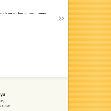
укоделием.Начала вышивать
ьер и
 в нем.