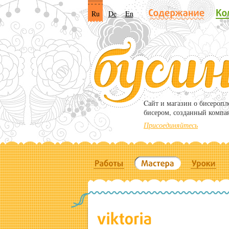
Ru
De
En
Cайт и магазин о бисероп
бисером, созданный компа
Присоединяйтесь