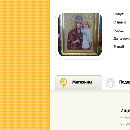
Зовут
С нами
Город
Дата рож
E-mail
в св
с пр