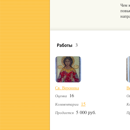
Чем 
повы
напр
3
Св. Вероника
В
16
Оценка
О
15
Комментарии
К
5 000 руб.
Продается
П