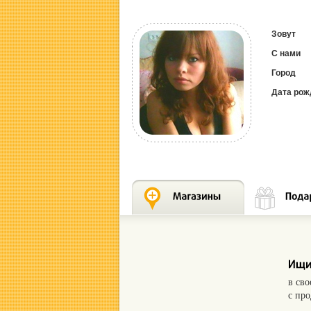
Зовут
С нами
Город
Дата рож
в св
с пр