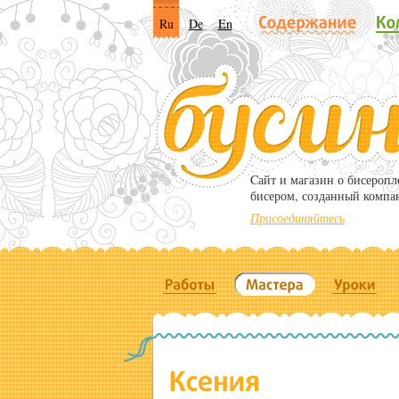
Ru
De
En
Cайт и магазин о бисероп
бисером, созданный компа
Присоединяйтесь