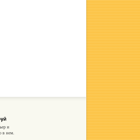
ьер и
 в нем.