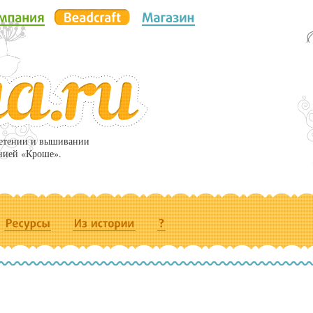
летении и вышивании
нией «Кроше».