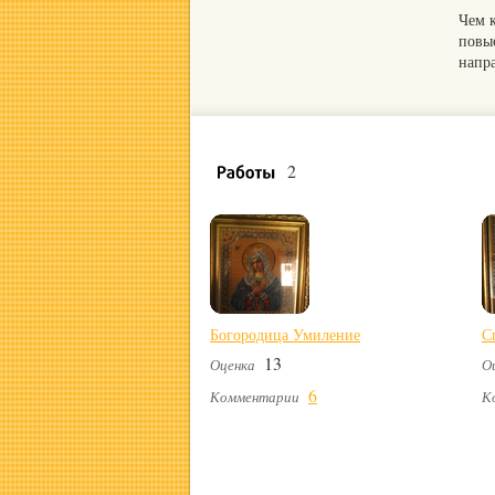
Чем 
повы
напр
2
Богородица Умиление
С
13
Оценка
О
6
Комментарии
К