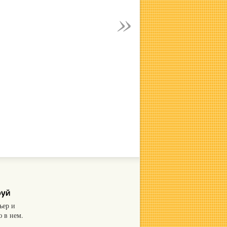
ьер и
 в нем.