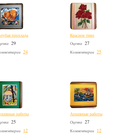
олубая прохлада
Красное трио
29
27
ценка
Оценка
24
25
омментарии
Комментарии
рхивные работы
Архивные работы
25
27
ценка
Оценка
12
12
омментарии
Комментарии