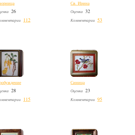
зорница
Св. Ирина
26
32
ценка
Оценка
112
53
омментарии
Комментарии
робуждение
Синица
28
23
ценка
Оценка
115
95
омментарии
Комментарии