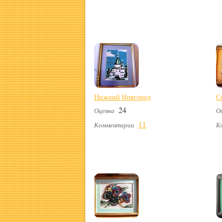
Нижний Новгород
С
24
Оценка
О
11
Комментарии
К