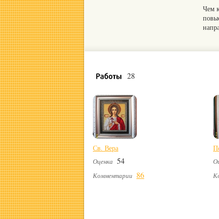
Чем 
повы
напр
28
Св. Вера
П
54
Оценка
О
86
Комментарии
К