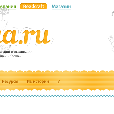
летении и вышивании
нией «Кроше».