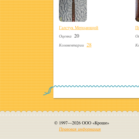
Галстук Мерцающий
П
20
Оценка
О
28
Комментарии
К
© 1997—2026 ООО «Кроше»
Правовая информация