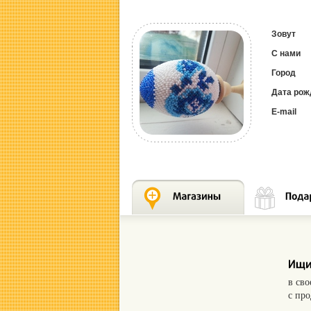
Зовут
С нами
Город
Дата рож
E-mail
в св
с пр