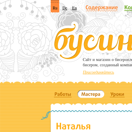
Ru
De
En
Cайт и магазин о бисероп
бисером, созданный компа
Присоединяйтесь