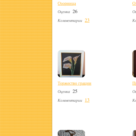
Озорница
О
26
Оценка
О
23
Комментарии
К
Торжество грации
П
25
Оценка
О
13
Комментарии
К