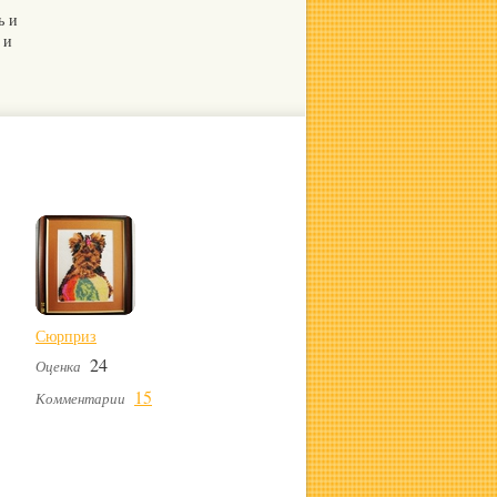
ь и
 и
Сюрприз
24
Оценка
15
Комментарии