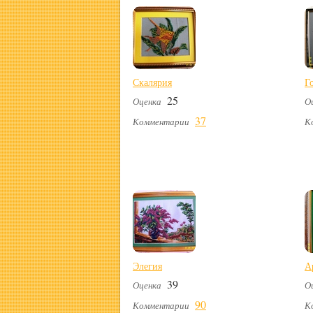
Скалярия
Г
25
Оценка
О
37
Комментарии
К
Элегия
А
39
Оценка
О
90
Комментарии
К