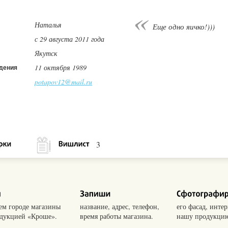
Наталья
Еще одно яичко!)))
с 29 августа 2011 года
Якутск
11 октября 1989
дения
potapov12@mail.ru
3
оем городе магазины
название, адрес, телефон,
его фасад, интер
одукцией «Кроше».
время работы магазина.
нашу продукцию