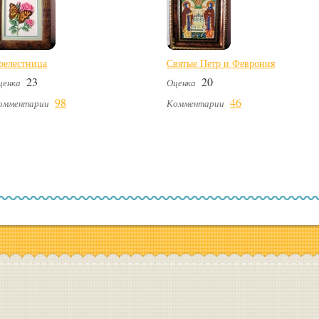
релестница
Святые Петр и Феврония
23
20
ценка
Оценка
98
46
омментарии
Комментарии