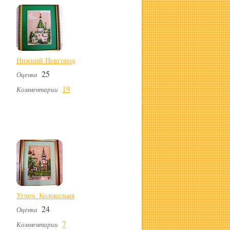
Нижний Новгород
25
Оценка
19
Комментарии
Углич. Колокольня
24
Оценка
7
Комментарии