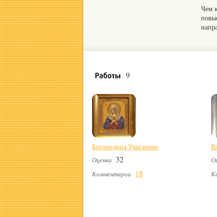
Чем 
повы
напр
9
Богородица Умиление
В
32
Оценка
О
18
Комментарии
К