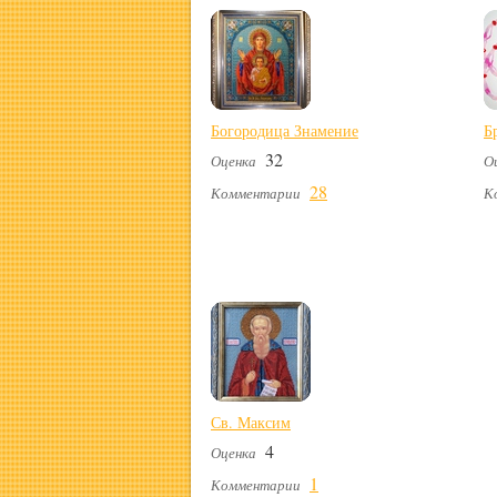
Богородица Знамение
Б
32
Оценка
О
28
Комментарии
К
Св. Максим
4
Оценка
1
Комментарии