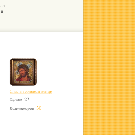
ь и
 и
Спас в терновом венце
27
Оценка
30
Комментарии