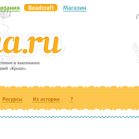
летении и вышивании
нией «Кроше».