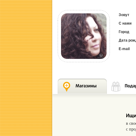
Зовут
С нами
Город
Дата рож
E-mail
в св
с пр