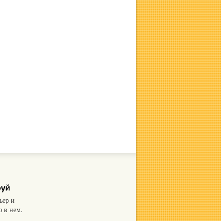
ьер и
 в нем.