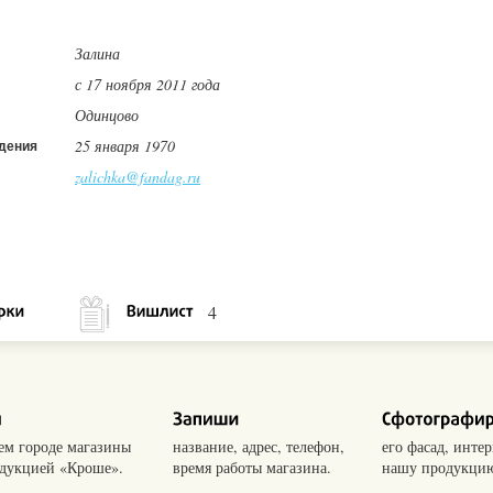
Залина
с 17 ноября 2011 года
Одинцово
25 января 1970
дения
zalichka@fandag.ru
4
оем городе магазины
название, адрес, телефон,
его фасад, интер
одукцией «Кроше».
время работы магазина.
нашу продукцию