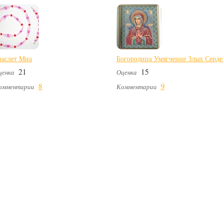
раслет Миа
Богородица Умягчение Злых Серд
21
15
ценка
Оценка
8
9
омментарии
Комментарии