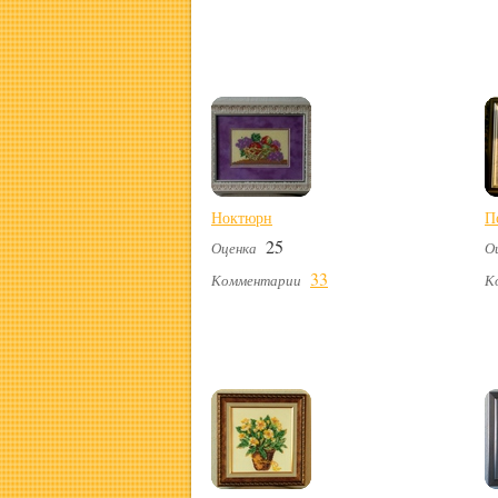
Ноктюрн
П
25
Оценка
О
33
Комментарии
К