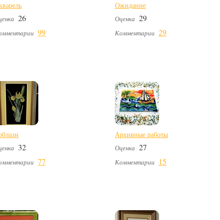
кварель
Ожидание
26
29
ценка
Оценка
99
29
омментарии
Комментарии
облазн
Архивные работы
32
27
ценка
Оценка
77
15
омментарии
Комментарии