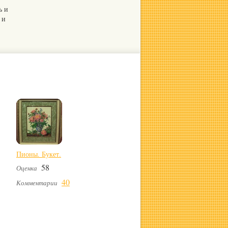
ь и
 и
Пионы. Букет.
58
Оценка
40
Комментарии