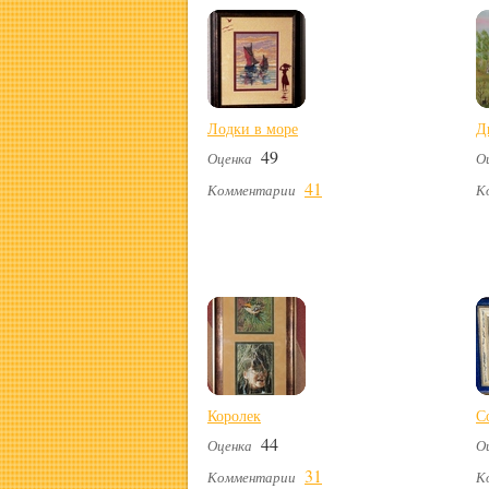
Лодки в море
Д
49
Оценка
О
41
Комментарии
К
Королек
С
44
Оценка
О
31
Комментарии
К