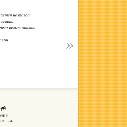
ается не тогда,
бавить,
ичего нельзя отнять
пери
ьер и
 в нем.