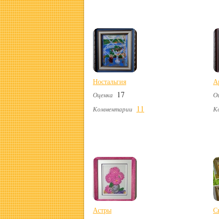
Ностальгия
А
17
Оценка
О
11
Комментарии
К
Астры
С