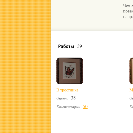
Чем 
повы
напр
39
В тростнике
М
38
Оценка
О
50
Комментарии
К