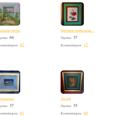
ыхание ветра
Цветком невинным...
64
37
ценка
Оценка
62
12
омментарии
Комментарии
очельник
Лилия
37
35
ценка
Оценка
61
60
омментарии
Комментарии