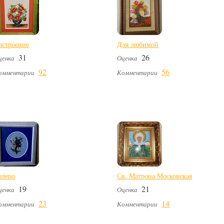
астроение
Для любимой
31
26
ценка
Оценка
92
56
омментарии
Комментарии
олеро
Св. Матрона Московская
19
21
ценка
Оценка
23
14
омментарии
Комментарии