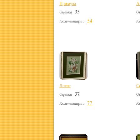
Примула
А
35
Оценка
О
54
Комментарии
К
Лотос
С
37
Оценка
О
77
Комментарии
К