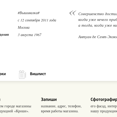
#Вышивалка#
Совершенство достиг
когда уже нечего при
с 12 сентября 2011 года
а тогда, когда уже н
Москва
3 августа 1967
дения
Антуан де Сент-Экзю
оем городе магазины
название, адрес, телефон,
его фасад, интер
одукцией «Кроше».
время работы магазина.
нашу продукцию