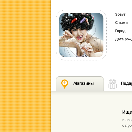
Зовут
С нами
Город
Дата рож
в св
с пр