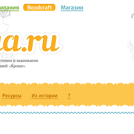
летении и вышивании
нией «Кроше».