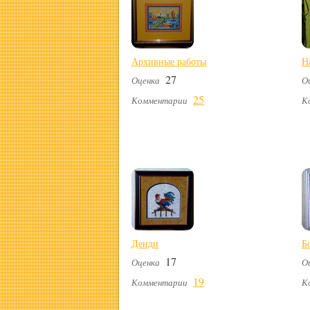
Архивные работы
Н
27
Оценка
О
25
Комментарии
К
Денди
Б
17
Оценка
О
19
Комментарии
К