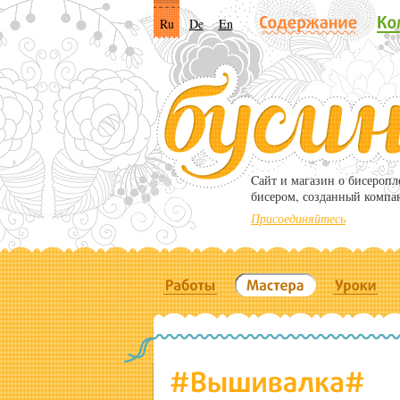
Ru
De
En
Cайт и магазин о бисероп
бисером, созданный компа
Присоединяйтесь