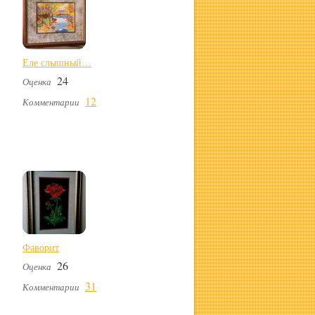
Еле слышный…
24
Оценка
12
Комментарии
Фаворит
26
Оценка
31
Комментарии