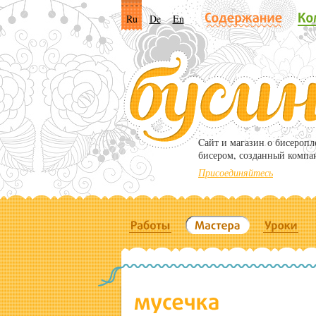
Ru
De
En
Cайт и магазин о бисероп
бисером, созданный компа
Присоединяйтесь