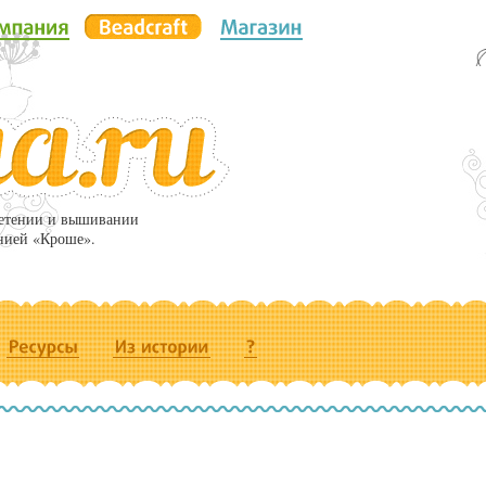
летении и вышивании
нией «Кроше».