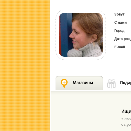
Зовут
С нами
Город
Дата рож
E-mail
в св
с пр