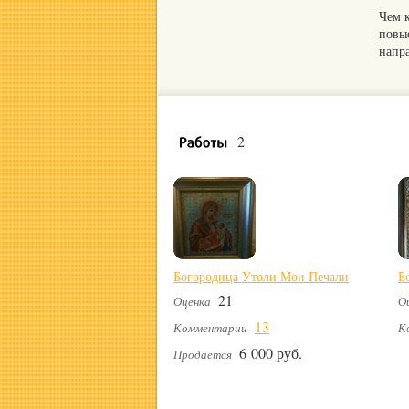
Чем 
повы
напр
2
Богородица Утоли Мои Печали
Б
21
Оценка
О
13
Комментарии
К
6 000 руб.
Продается