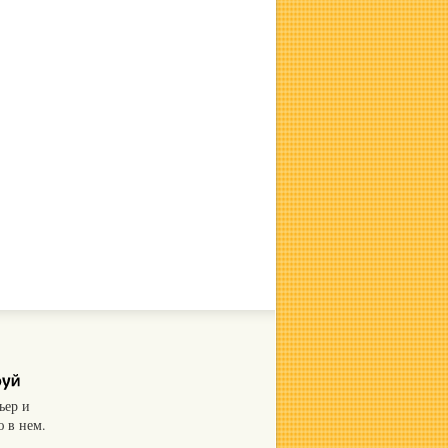
ьер и
 в нем.