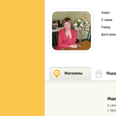
Зовут
С нами
Город
Дата рож
в св
с пр