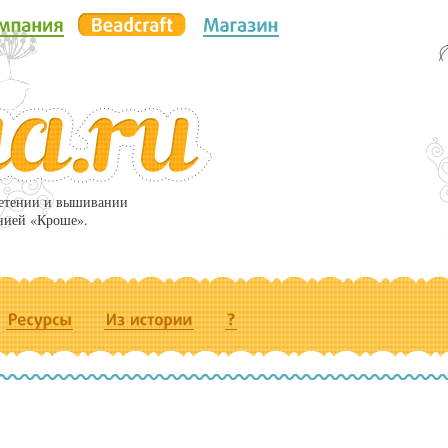
летении и вышивании
нией «Кроше».