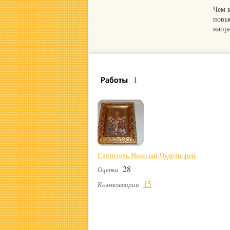
Чем 
повы
напр
1
Святитель Николай Чудотворец
28
Оценка
15
Комментарии