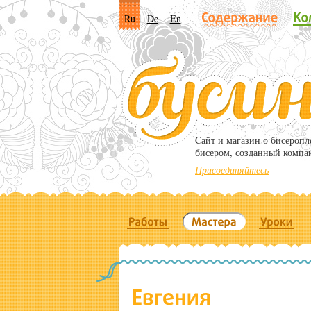
Ru
De
En
Cайт и магазин о бисероп
бисером, созданный компа
Присоединяйтесь