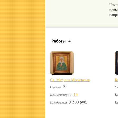
Чем 
повы
напр
4
Св. Матрона Московская
Б
21
Оценка
О
14
Комментарии
К
3 500 руб.
Продается
П