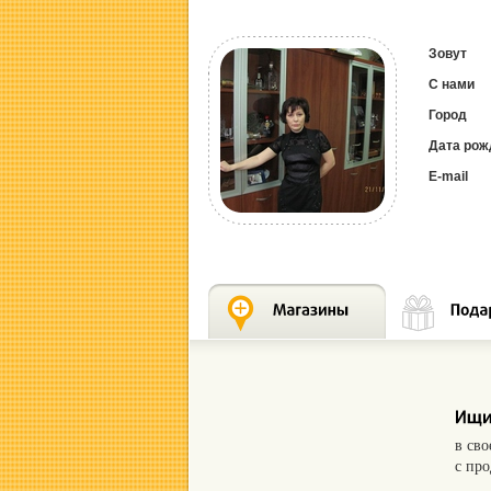
Зовут
С нами
Город
Дата рож
E-mail
в св
с пр