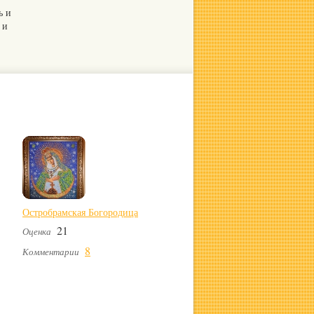
ь и
 и
Остробрамская Богородица
21
Оценка
8
Комментарии