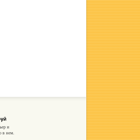
ьер и
 в нем.