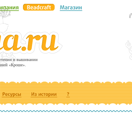
летении и вышивании
нией «Кроше».