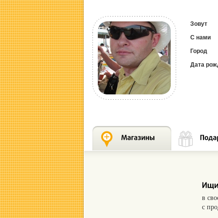
Зовут
С нами
Город
Дата рож
в св
с пр