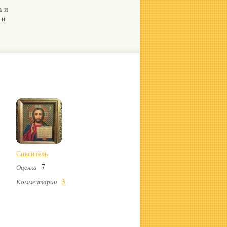
ь и
 и
Спаситель
7
Оценка
3
Комментарии