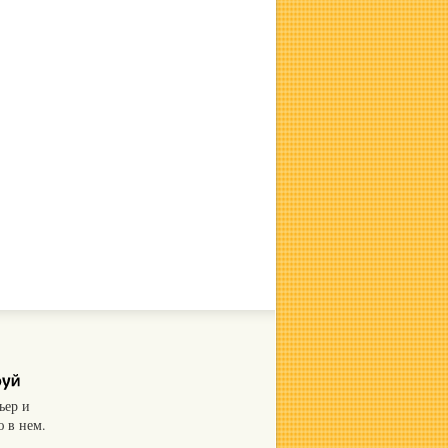
ьер и
 в нем.