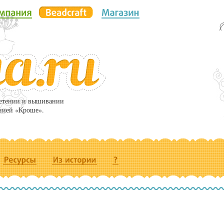
летении и вышивании
нией «Кроше».