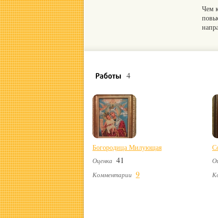
Чем 
повы
напр
4
Богородица Милующая
С
41
Оценка
О
9
Комментарии
К