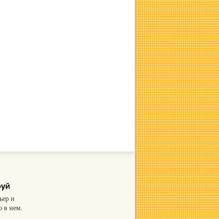
ьер и
 в нем.