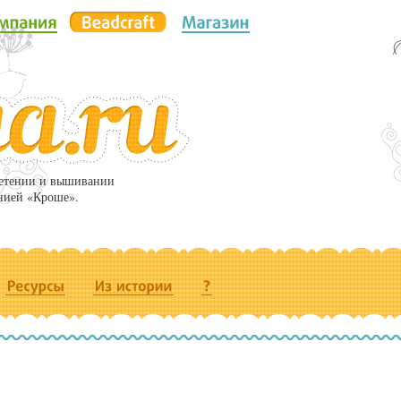
летении и вышивании
нией «Кроше».