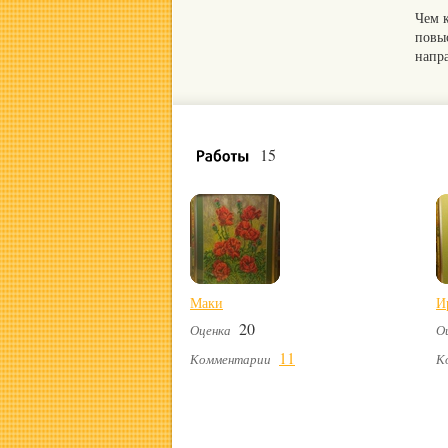
Чем 
повы
напр
15
Маки
И
20
Оценка
О
11
Комментарии
К