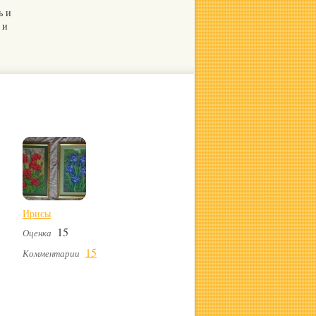
ь и
 и
Ирисы
15
Оценка
15
Комментарии