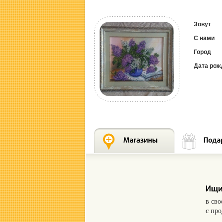
Зовут
С нами
Город
Дата рож
в св
с пр