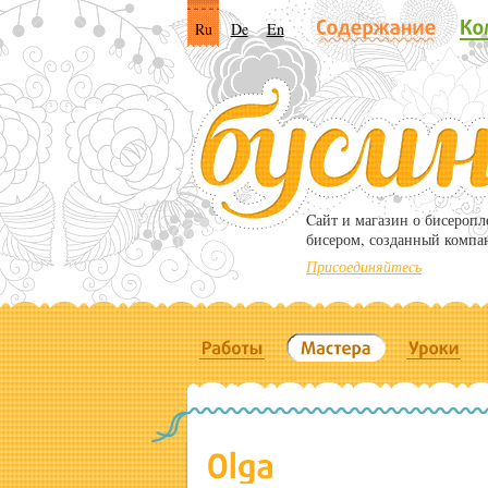
Ru
De
En
Cайт и магазин о бисероп
бисером, созданный компа
Присоединяйтесь