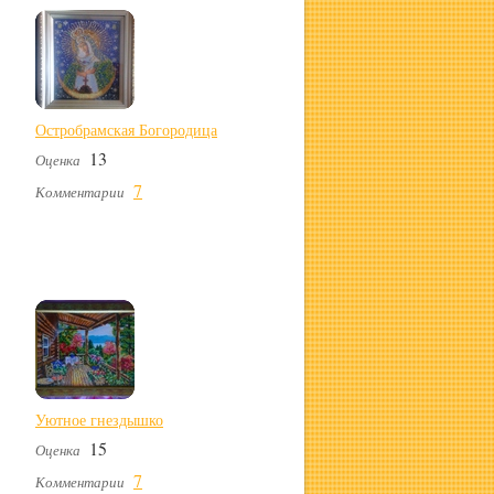
Остробрамская Богородица
13
Оценка
7
Комментарии
Уютное гнездышко
15
Оценка
7
Комментарии