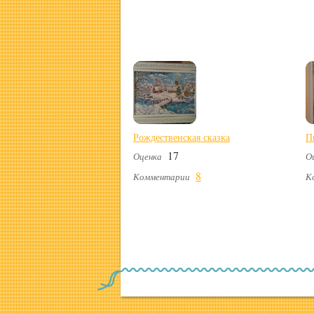
Рождественская сказка
П
17
Оценка
О
8
Комментарии
К