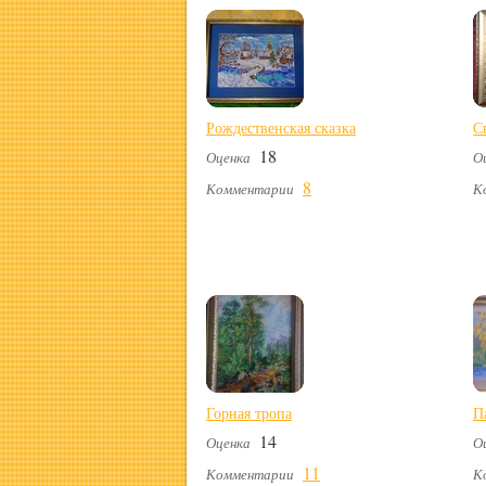
Рождественская сказка
С
18
Оценка
О
8
Комментарии
К
Горная тропа
П
14
Оценка
О
11
Комментарии
К