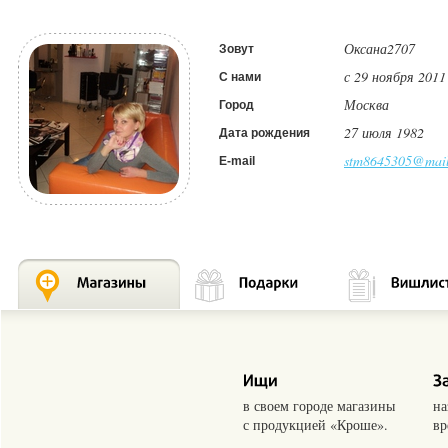
Оксана2707
Зовут
с 29 ноября 2011
С нами
Москва
Город
27 июля 1982
Дата рождения
stm8645305@mail
E-mail
в своем городе магазины
на
с продукцией «Кроше».
вр