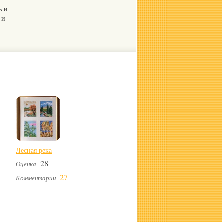
ь и
 и
Лесная река
28
Оценка
27
Комментарии