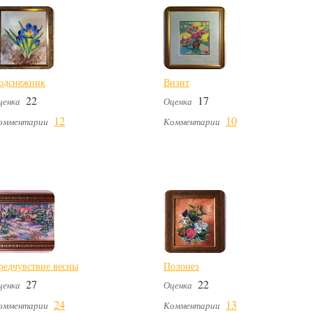
одснежник
Визит
22
17
ценка
Оценка
12
10
омментарии
Комментарии
редчувствие весны
Полонез
27
22
ценка
Оценка
24
13
омментарии
Комментарии