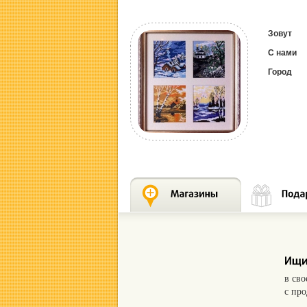
Зовут
С нами
Город
в св
с пр