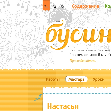
Ru
De
En
Cайт и магазин о бисероп
бисером, созданный компа
Присоединяйтесь