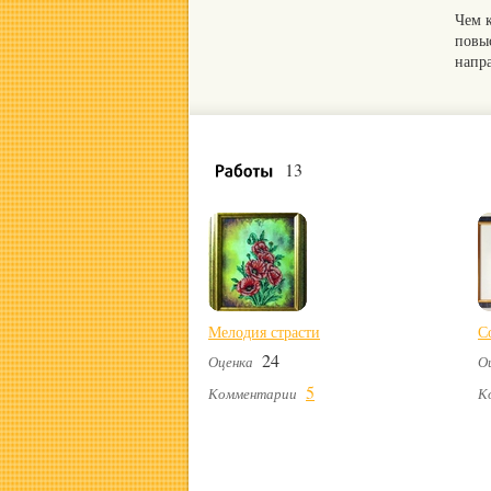
Чем 
повы
напр
13
Мелодия страсти
С
24
Оценка
О
5
Комментарии
К