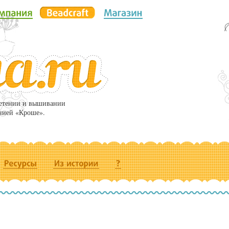
летении и вышивании
нией «Кроше».