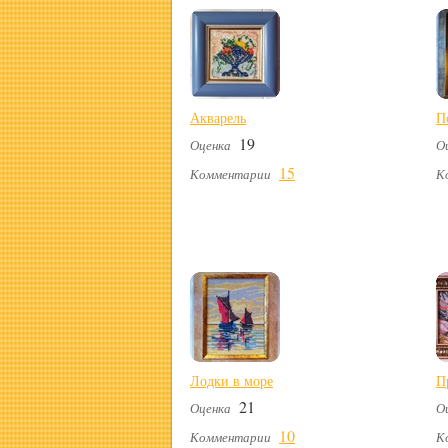
Акварель
П
19
Оценка
О
15
Комментарии
К
Лодки в море
П
21
Оценка
О
10
Комментарии
К