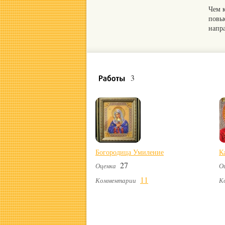
Чем 
повы
напр
3
Богородица Умиление
К
27
Оценка
О
11
Комментарии
К