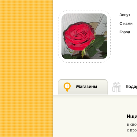
Зовут
С нами
Город
в св
с пр