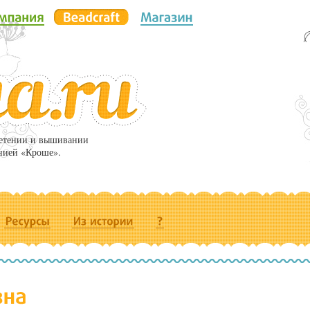
летении и вышивании
нией «Кроше».