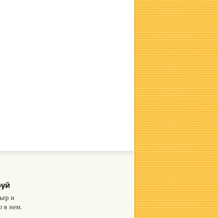
ьер и
 в нем.