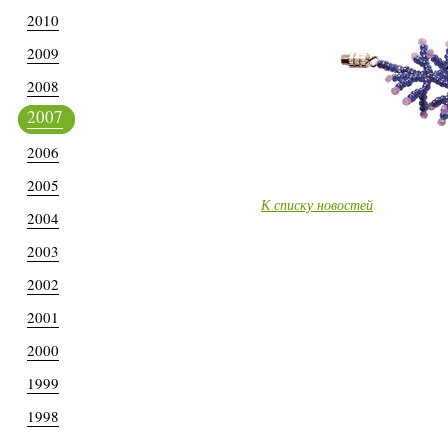
2010
2009
2008
2007
2006
2005
К списку новостей
2004
2003
2002
2001
2000
1999
1998