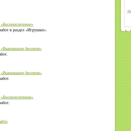
П
 «Бисероплетение»
абот в раздел «Игрушки».
е «Вышивание бисером»
бот.
е «Вышивание бисером»
абот.
 «Бисероплетение»
абот.
айта