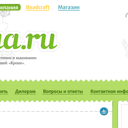
летении и вышивании
нией «Кроше».