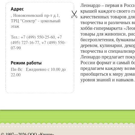
Леонардо – первая в Росси
крышей каждого своего г
, Новоясеневский пр-т д.1,
качественных товаров дл
ТРЦ "Спектр" - цокольный
творчества и различных в
этаж
хобби-гипермаркета «Лео
товары для живописи, рис
Тел.: +7 (499) 550-25-60, +7
бисероплетения, бумажных
(495) 727-16-77, +7 (499) 550-
деревом, кулинарии, декор
07-99
творчества и специализир
Леонардо предлагает пок
России формат и самый б
предлагаем каждому возм
Пн-Вс
Ежедневно с 10.00 до
приобщиться к миру домаш
22.00
уровня знаний и навыков.
© 1997—2026 ООО «Кроше»