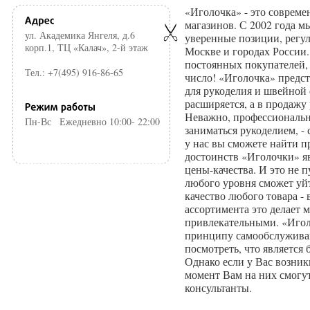
«Иголочка» - это совреме
магазинов. С 2002 года 
ул. Академика Янгеля, д.6
уверенные позиции, регу
корп.1, ТЦ «Калач», 2-й этаж
Москве и городах России
постоянных покупателей, 
Тел.: +7(495) 916-86-65
число! «Иголочка» предс
для рукоделия и швейной
расширяется, а в продажу
Неважно, профессиональн
Пн-Вс
Ежедневно 10:00- 22:00
заниматься рукоделием, -
у нас вы сможете найти п
достоинств «Иголочки» я
цены-качества. И это не 
любого уровня сможет уйт
качество любого товара -
ассортимента это делает 
привлекательными. «Игол
принципу самообслуживан
посмотреть, что является
Однако если у Вас возник
момент Вам на них смогу
консультанты.