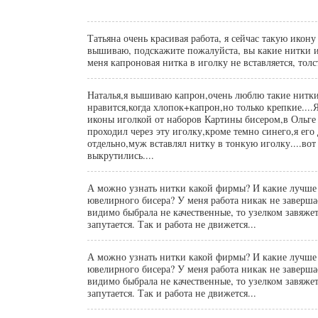
Татьяна очень красивая работа, я сейчас такую икон
вышиваю, подскажите пожалуйста, вы какие нитки ис
меня капроновая нитка в иголку не вставляется, толс
Наталья,я вышиваю капрон,очень люблю такие нитк
нравится,когда хлопок+капрон,но только крепкие...
иконы иголкой от наборов Картины бисером,в Ольге 
проходил через эту иголку,кроме темно синего,я его
отдельно,муж вставлял нитку в тонкую иголку....вот
выкрутились....
А можно узнать нитки какой фирмы? И какие лучше 
ювелирного бисера? У меня работа никак не завершае
видимо быбрала не качественные, то узелком завяжет
запутается. Так и работа не движется...
А можно узнать нитки какой фирмы? И какие лучше 
ювелирного бисера? У меня работа никак не завершае
видимо быбрала не качественные, то узелком завяжет
запутается. Так и работа не движется...