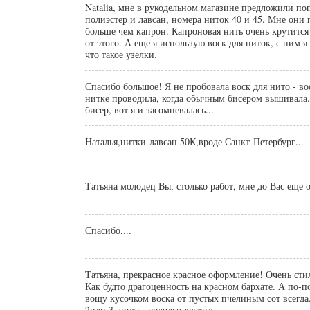
Natalia, мне в рукодельном магазине предложили по
полиэстер и лавсан, номера ниток 40 и 45. Мне они 
больше чем капрон. Капроновая нить очень крутится 
от этого. А еще я использую воск для ниток, с ним я
что такое узелки.
Спасибо большое! Я не пробовала воск для нито - во
нитке проводила, когда обычным бисером вышивала
бисер, вот я и засомневалась...
Наталья,нитки-лавсан 50К,вроде Санкт-Петербург...
Татьяна молодец Вы, столько работ, мне до Вас еще 
Спасибо....
Татьяна, прекрасное красное оформление! Очень сти
Как будто драгоценность на красном бархате. А по-п
вощу кусочком воска от пустых пчелиным сот всегда.
2или 3 листа - надолго хватит.