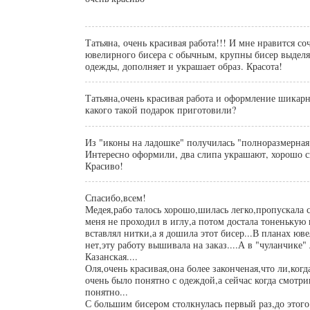
Татьяна, очень красивая работа!!! И мне нравится сочетание
ювелирного бисера с обычным, крупны бисер выделя
одежды, дополняет и украшает образ. Красота!
Татьяна,очень красивая работа и оформление шикар
какого такой подарок приготовили?
Из "иконы на ладошке" получилась "полноразмерная"
Интересно оформили, два слипа украшают, хорошо с
Красиво!
Спасибо,всем!
Медея,рабо талось хорошо,шилась легко,пропускала 
меня не проходил в иглу,а потом достала тоненькую
вставлял нитки,а я дошила этот бисер...В планах юв
нет,эту работу вышивала на заказ....А в "чуланчике"
Казанская....
Оля,очень красивая,она более законченая,что ли,ког
очень было понятно с одеждой,а сейчас когда смотри
понятно...
С большим бисером столкнулась первый раз,до этого