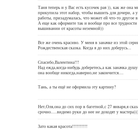
Таня теперь и у Вас есть кусочек рая )), как же она мне нравится! Я
прикупила этот набор, чтобы вышить для дочери, а 
работы, призадумалась, что может ей что-то другое 
А еще как оформите так и вообще про все трудности
вышивании от красоты неземной))
Все же очень красиво. У меня в заначке из этой сер
Рождественская сказка. Когда я до них доберусь...
Спасибо,Валентина!!!
Над ежда,когда-нибудь доберетесь,а как заначка душу
она вообще никогда,наверно,не закончится....
Тань, а ты ещё не оформила эту картину?
Нет,Оля,она до сих пор в багетной,с 27 января,я сказ
срочно.....видимо руки до нее не доходят у мастера)))
Зато какая красота!!!!!!!!!!