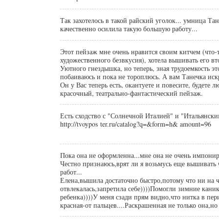
Так захотелось в такой райский уголок... умница Тан
качественно осилила такую большую работу...
Этот пейзаж мне очень нравится своим китчем (что-
художественного безвкусия), хотела вышивать его в
Уютного гнездышка, но теперь, зная трудоемкость эт
побаиваюсь и пока не тороплюсь. А вам Танечка ис
Он у Вас теперь есть, окантуете и повесите, будете л
красочный, театрально-фантастический пейзаж.
Есть сходство с "Солнечной Италией" и "Итальянск
http://tvoypos ter.ru/catalog?q=&form=h& amount=96
Пока она не оформленна...мне она не очень импонир
Честно признаюсь,врят ли я возьмусь еще вышивать 
работ...
Елена,вышила достаточно быстро,потому что ни на ч
отвлекалась,запретила себе))))Помогли зимние кани
ребенка))))У меня сзади прям видно,что нитка в пер
красная-от пальцев....Раскрашенная не только она,но и