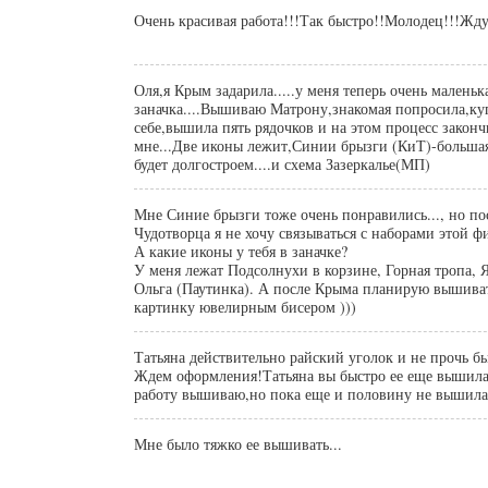
Очень красивая работа!!!Так быстро!!Молодец!!!Жд
Оля,я Крым задарила.....у меня теперь очень маленьк
заначка....Вышиваю Матрону,знакомая попросила,ку
себе,вышила пять рядочков и на этом процесс законч
мне...Две иконы лежит,Синии брызги (КиТ)-больша
будет долгостроем....и схема Зазеркалье(МП)
Мне Синие брызги тоже очень понравились..., но по
Чудотворца я не хочу связываться с наборами этой ф
А какие иконы у тебя в заначке?
У меня лежат Подсолнухи в корзине, Горная тропа, 
Ольга (Паутинка). А после Крыма планирую вышива
картинку ювелирным бисером )))
Татьяна действительно райский уголок и не прочь бы
Ждем оформления!Татьяна вы быстро ее еще вышила
работу вышиваю,но пока еще и половину не вышила
Мне было тяжко ее вышивать...