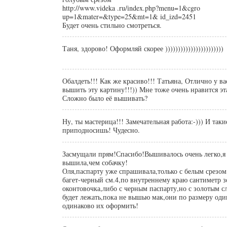
http://www.videka .ru/index.php?menu=1&cgro
up=1&mater=&type=25&mt=1& id_izd=2451
Будет очень стильно смотреться.
Таня, здорово! Оформляй скорее )))))))))))))))))))))))
Обалдеть!!! Как же красиво!!! Татьяна, Отлично у в
вышить эту картину!!!)) Мне тоже очень нравится э
Сложно было её вышивать?
Ну, ты мастерица!!! Замечательная работа:-))) И та
приподносишь! Чудесно.
Засмущали прям!Спасибо!Вышивалось очень легко,я 
вышила,чем собачку!
Оля,паспарту уже спрашивала,только с белым срезом
багет-черный см.4,по внутреннему краю сантиметр з
оконтовочка,либо с черным паспарту,но с золотым 
будет лежать,пока не вышью мак,они по размеру од
одинаково их оформить!