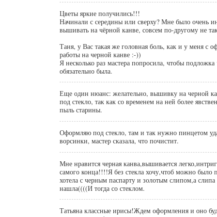
Цветы яркие получились!!!
Начинали с середины или сверху? Мне было очень и
вышивать на чёрной канве, совсем по-другому не та
Таня, у Вас такая же головная боль, как и у меня с 
работы на черной канве :-))
Я несколько раз мастера попросила, чтобы подложка
обязательно была.
Еще один нюанс: желательно, вышивку на черной к
под стекло, так как со временем на ней более явстве
пыль старины.
Оформляю под стекло, там и так нужно пинцетом уд
ворсинки, мастер сказала, что почистит.
Мне нравится черная канва,вышивается легко,интриг
самого конца!!!!Я без стекла хочу,чтоб можно было
хотела с черным паспарту и золотым слипом,а слипа
нашла((((И тогда со стеклом.
Татьяна классные ирисы!Ждем оформления и оно буде