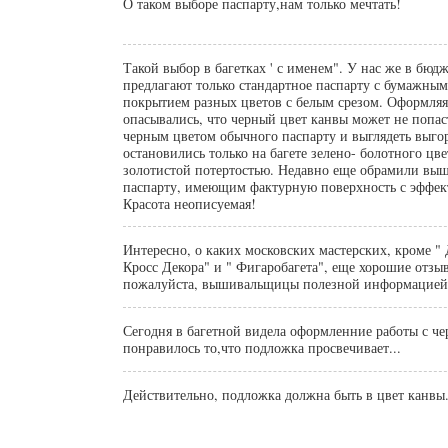
О таком выборе паспарту,нам только мечтать!
Такой выбор в багетках ' с именем". У нас же в бюд
предлагают только стандартное паспарту с бумажным
покрытием разных цветов с белым срезом. Оформляя
опасывались, что черный цвет канвы может не попас
черным цветом обычного паспарту и выглядеть выг
остановились только на багете зелено- болотного цве
золотистой потертостью. Недавно еще обрамили вы
паспарту, имеющим фактурную поверхность с эффек
Красота неописуемая!
Интересно, о каких московских мастерских, кроме "
Кросс Декора" и " Фигаробагета", еще хорошие отзы
пожалуйста, вышивальщицы полезной информацие
Сегодня в багетной видела оформленние работы с че
понравилось то,что подложка просвечивает...
Действительно, подложка должна быть в цвет канвы