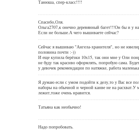
Танюша, спер-класс!!!!
Спасибо,Оля.
Ольга2707,к онечно деревянный багет!!!Он бы и у на
Если не больше.А чего вышиваете сейчас?
Сейчас я вышиваю "Ангела-хранителя", но не ювели
половина почти :-))
И еще купила берёзки 10х15, так они мне у Оли пон
не буду так красиво оформлять, попробую сама. Буде
у девочек рекомендации по натяжке, работа маленьк
Я думаю если с умом подойти к делу,то у Вас все по
наборы на обычной и черной канве не на расхват.У 
лежит,тоже очень нравится.
Татьяна как необычно!
Надо попробовать.