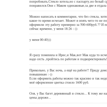
попробовать.Стекло хотела,но с паспарту,но белый с
понравился.Они с Маком одинаковые,за две я отдала
Можно написать в комментарии, что без стекла, хотя 
какое-то время исчезает. Может я опять чего-то не п
оформили эту работу примерно за 500-600руб.?? И ещ
сейчас времени, у меня 18:26 :-))
у меня 00:40)))
Я сразу поменяла и Ирис,и Мак,вот Мак куда то исч
надо сесть ,пройтись по работам и подкоректировать!
Прикольно, у Вас ночь, а ещё на работе!! Приду дом
повышиваю :-))
Если оформить работы можно так красиво и так недо
моё оформление цветка стоило 1600 руб.
Оля, у Вас багет деревянный и стекло... К тому же н
цены дороже...