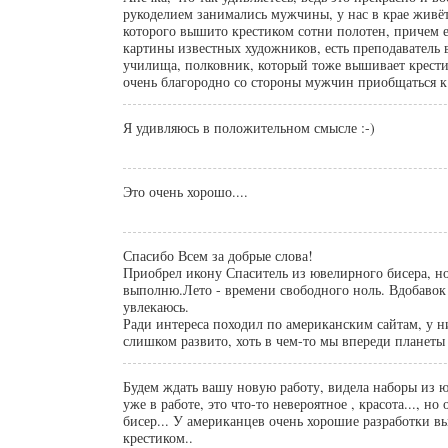
рукоделием занимались мужчины, у нас в крае живё
которого вышито крестиком сотни полотен, причем 
картины известных художников, есть преподаватель 
училища, полковник, который тоже вышивает крестик
очень благородно со стороны мужчин приобщаться к 
Я удивляюсь в положительном смысле :-)
Это очень хорошо....
Спасибо Всем за добрые слова!
Приобрел икону Спаситель из ювелирного бисера, но
выполню.Лето - времени свободного ноль. Вдобавок 
увлекаюсь.
Ради интереса походил по американским сайтам, у ни
слишком развито, хоть в чем-то мы впереди планеты 
Будем ждать вашу новую работу, видела наборы из 
уже в работе, это что-то невероятное , красота..., н
бисер... У американцев очень хорошие разработки 
крестиком..