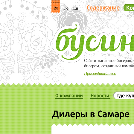
Ru
De
En
Cайт и магазин о бисероп
бисером, созданный компа
Присоединяйтесь