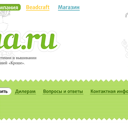
летении и вышивании
нией «Кроше».