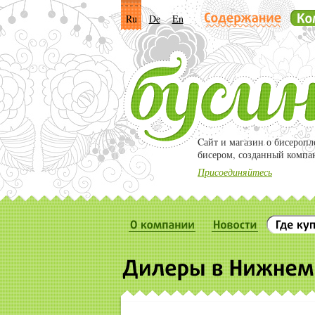
Ru
De
En
Cайт и магазин о бисероп
бисером, созданный компа
Присоединяйтесь