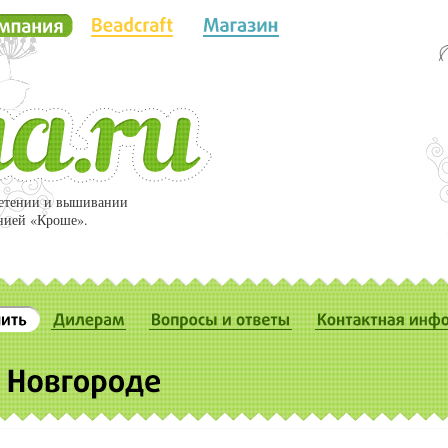
летении и вышивании
нией «Кроше».