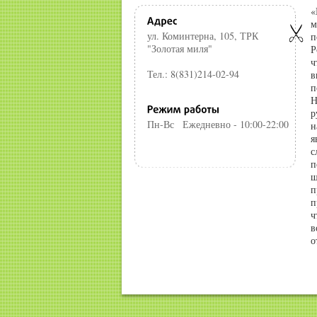
«
м
ул. Коминтерна, 105, ТРК
п
"Золотая миля"
Р
ч
Тел.: 8(831)214-02-94
в
п
Н
р
Пн-Вс
Ежедневно - 10:00-22:00
н
я
с
п
ш
п
п
ч
в
о