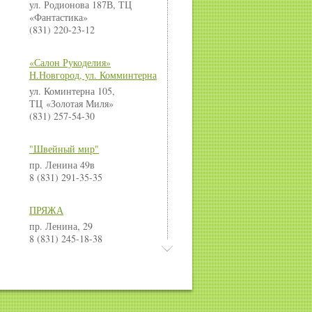
ул. Родионова 187В, ТЦ
«Фантастика»
(831) 220-23-12
«Салон Рукоделия»
Н.Новгород, ул. Комминтерна
ул. Коминтерна 105,
ТЦ «Золотая Миля»
(831) 257-54-30
"Швейный мир"
пр. Ленина 49в
8 (831) 291-35-35
ПРЯЖА
пр. Ленина, 29
8 (831) 245-18-38
«Иголочка» - всё для шитья и
рукоделия
пл. Советская, д.5, ТРЦ «Жар-