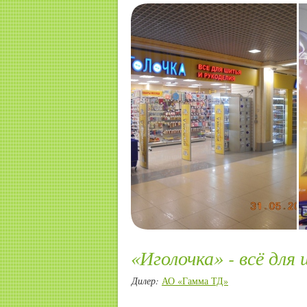
«Иголочка» - всё для
Дилер:
АО «Гамма ТД»