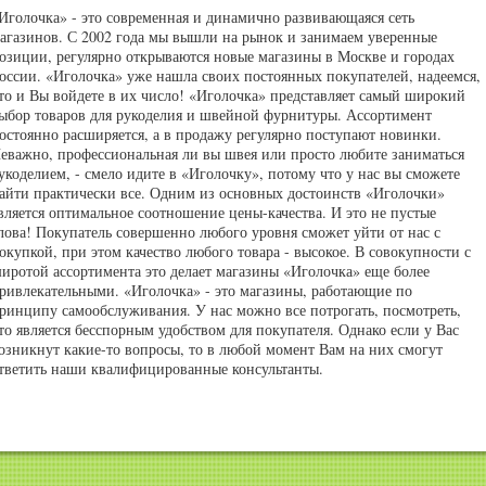
Иголочка» - это современная и динамично развивающаяся сеть
агазинов. С 2002 года мы вышли на рынок и занимаем уверенные
озиции, регулярно открываются новые магазины в Москве и городах
оссии. «Иголочка» уже нашла своих постоянных покупателей, надеемся,
то и Вы войдете в их число! «Иголочка» представляет самый широкий
ыбор товаров для рукоделия и швейной фурнитуры. Ассортимент
остоянно расширяется, а в продажу регулярно поступают новинки.
еважно, профессиональная ли вы швея или просто любите заниматься
укоделием, - смело идите в «Иголочку», потому что у нас вы сможете
айти практически все. Одним из основных достоинств «Иголочки»
вляется оптимальное соотношение цены-качества. И это не пустые
лова! Покупатель совершенно любого уровня сможет уйти от нас с
окупкой, при этом качество любого товара - высокое. В совокупности с
иротой ассортимента это делает магазины «Иголочка» еще более
ривлекательными. «Иголочка» - это магазины, работающие по
ринципу самообслуживания. У нас можно все потрогать, посмотреть,
то является бесспорным удобством для покупателя. Однако если у Вас
озникнут какие-то вопросы, то в любой момент Вам на них смогут
тветить наши квалифицированные консультанты.