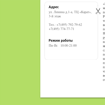
«
м
ул. Ленина д.1-а, ТЦ «Карат»,
п
3-й этаж
Р
ч
Тел.: +7(495) 792-79-62
в
+7(495) 774-77-71
п
Н
р
н
Пн-Вс
10:00-21:00
я
с
п
ш
п
п
ч
в
о