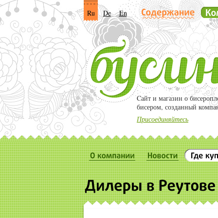
Ru
De
En
Cайт и магазин о бисероп
бисером, созданный компа
Присоединяйтесь