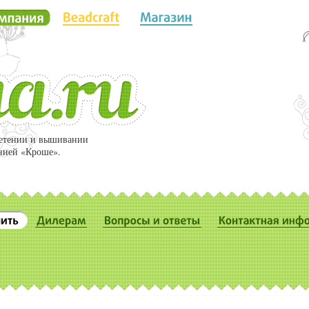
летении и вышивании
нией «Кроше».