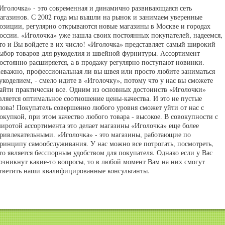
Иголочка» - это современная и динамично развивающаяся сеть
агазинов. С 2002 года мы вышли на рынок и занимаем уверенные
озиции, регулярно открываются новые магазины в Москве и городах
оссии. «Иголочка» уже нашла своих постоянных покупателей, надеемся,
то и Вы войдете в их число! «Иголочка» представляет самый широкий
ыбор товаров для рукоделия и швейной фурнитуры. Ассортимент
остоянно расширяется, а в продажу регулярно поступают новинки.
еважно, профессиональная ли вы швея или просто любите заниматься
укоделием, - смело идите в «Иголочку», потому что у нас вы сможете
айти практически все. Одним из основных достоинств «Иголочки»
вляется оптимальное соотношение цены-качества. И это не пустые
лова! Покупатель совершенно любого уровня сможет уйти от нас с
окупкой, при этом качество любого товара - высокое. В совокупности с
иротой ассортимента это делает магазины «Иголочка» еще более
ривлекательными. «Иголочка» - это магазины, работающие по
ринципу самообслуживания. У нас можно все потрогать, посмотреть,
то является бесспорным удобством для покупателя. Однако если у Вас
озникнут какие-то вопросы, то в любой момент Вам на них смогут
тветить наши квалифицированные консультанты.