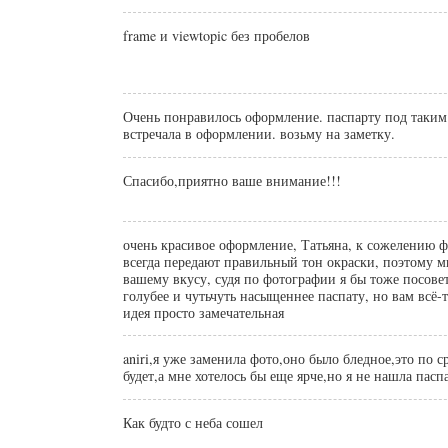
frame и viewtopic без пробелов
Очень понравилось оформление. паспарту под таким 
встречала в оформлении. возьму на заметку.
Спасибо,приятно ваше внимание!!!
очень красивое оформление, Татьяна, к сожелению 
всегда передают правильный тон окраски, поэтому м
вашему вкусу, судя по фотографии я бы тоже посовет
голубее и чутьчуть насыщеннее паспату, но вам всё-таки виднее. А
идея просто замечательная
aniri,я уже заменила фото,оно было бледное,это по 
будет,а мне хотелось бы еще ярче,но я не нашла паспа
Как будто с неба сошел