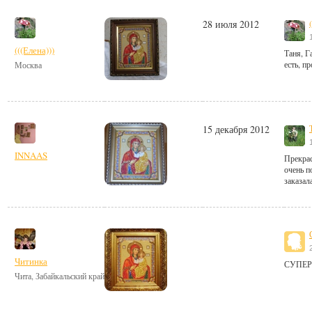
28 июля 2012
(((Елена)))
Таня, Г
есть, пр
Москва
15 декабря 2012
INNAAS
Прекрас
очень п
заказал
Читинка
СУПЕР
Чита, Забайкальский край