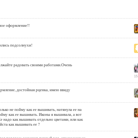
ное оформление!!
чились подсолнухи!
олжайте радовать своими работами.Очень
15
рмление, достойная рценка, имею ввиду
олько не пойму как ее вышивать, натянула ее на
ойму как ее вышивать. Иконы я вышивала, а вот
Ее надо как вышивать отдельно цветами, или как
кажите пожалуйста как вышивать ее ?
ая порядок: закончив первый ряд, спускаемся на