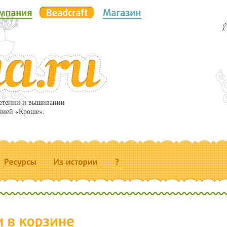
летении и вышивании
нией «Кроше».