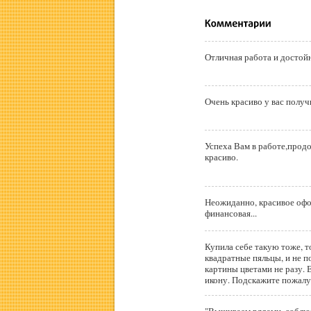
Отличная работа и достой
Очень красиво у вас полу
Успеха Вам в работе,прод
красиво.
Неожиданно, красивое офо
финансовая...
Купила себе такую тоже, т
квадратные пяльцы, и не п
картины цветами не разу. 
икону. Подс
"Вышиваем рядами, соблюд