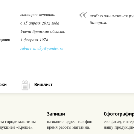
виктория-вероника
люблю заниматься ру
бисером.
с 15 апреля 2012 года
Унеча Брянская область
1 февраля 1974
дения
zubareva.viky@yandex.ru
оем городе магазины
название, адрес, телефон,
его фасад, интер
одукцией «Кроше».
время работы магазина.
нашу продукцию