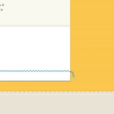
ь и
 и