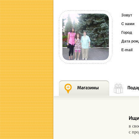
Зовут
С нами
Город
Дата рож
E-mail
в св
с пр