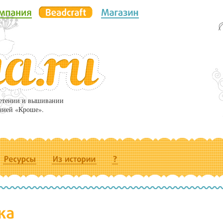
летении и вышивании
нией «Кроше».