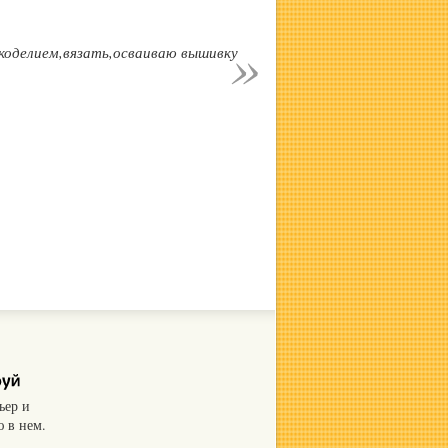
коделием,вязать,осваиваю вышивку
ьер и
 в нем.