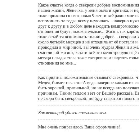
Какое счастье когда о свекрови добрые воспоминания,
нашей жизни, Женечка, у меня была и критика, и нед
тоже прожила со свекровью 9 лет, и всё равно мне о
вспоминать те годы, всему научилась... наверно ну
друг к другу и в любом деле находить компромиссно
отношения будут положительные... Жизнь так коротк
тоже остаётся вспоминать только доброе... свекрови 
около четырёх месяцев я не отходила от её постели и
проводила в мир иной, вы очень мудрая Женя и я же
счастливой жизни, кстати всё это меня тронуло ещё 
месяца назад я стала тоже свекровью и надеюсь толь
отношения ко мне...
Как приятны положительные отзывы о свекровках, чт
Медея, бывает нечасто. А ведь наверное каждая из св
быть хорошей, правильной, но не всегда это получае
причинам. Таким теплом веет от Вашего рассказа, Е
не скоро быть свекровкой, но буду стараться никого н
Комментарий удален пользователем.
Мне очень понравилось Ваше оформление!