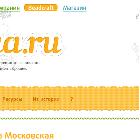
летении и вышивании
нией «Кроше».