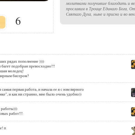
молитвами получивше благодать и в
прославим в Троице Единаго Бога, От
Святаго Духа, ныне и присно и во век
6
аших рядах пополнение ))))
и багет подобран превосходно!!!
ьшая молодец!
елирным бисером?
 самая первая работа, и начала ее я с ювелирного
бисера. Вышивала на "коленке", и как ни странно, мне было очень удобно))
 работы)))
овых работ!!!
е! п