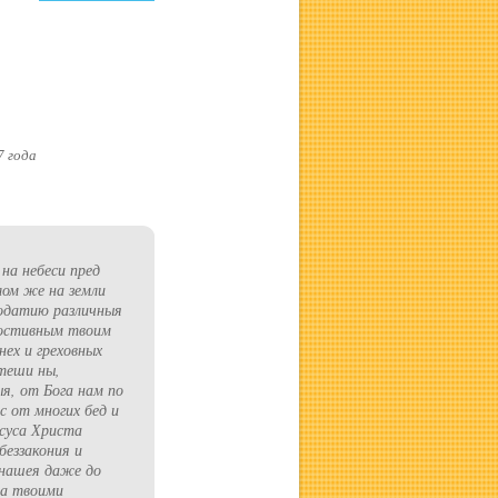
7 года
а небеси пред
ом же на земли
одатию различныя
лостивным твоим
нех и греховных
теши ны,
я, от Бога нам по
с от многих бед и
суса Христа
беззакония и
 нашея даже до
да твоими