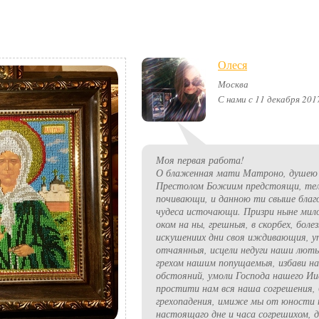
Олеся
Москва
С нами с 11 декабря 201
Моя первая работа!
О блаженная мати Матроно, душею н
Престолом Божиим предстоящи, тел
почивающи, и данною ти свыше благ
чудеса источающи. Призри ныне ми
оком на ны, грешныя, в скорбех, болез
искушениих дни своя иждивающия, у
отчаянныя, исцели недуги наши люты
грехом нашим попущаемыя, избави на
обстояний, умоли Господа нашего Ии
простити нам вся наша согрешения, 
грехопадения, имиже мы от юности
настоящаго дне и часа согрешихом, 