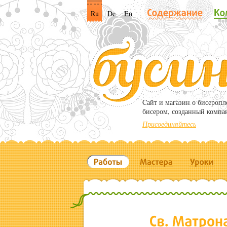
Ru
De
En
Cайт и магазин о бисероп
бисером, созданный компа
Присоединяйтесь