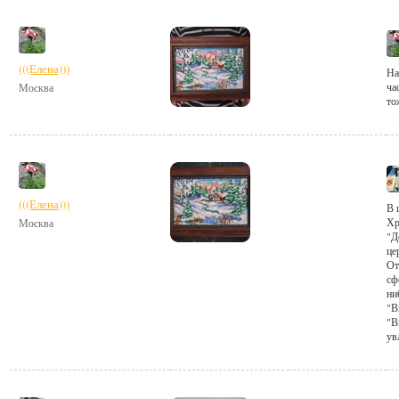
(((Елена)))
На
ча
Москва
то
(((Елена)))
В 
Хр
Москва
"Д
це
От
сф
ни
"В
"В
ув