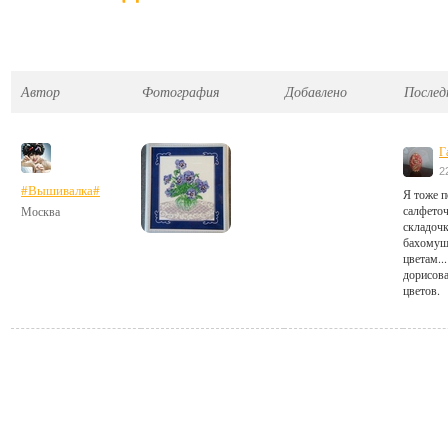
Автор
Фотография
Добавлено
Послед
Г
2
#Вышивалка#
Я тоже п
салфеточ
Москва
складочк
бахомушк
цветам..
дорисова
цветов.