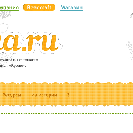
летении и вышивании
нией «Кроше».