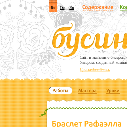
Ru
De
En
Cайт и магазин о бисероп
бисером, созданный компа
Присоединяйтесь