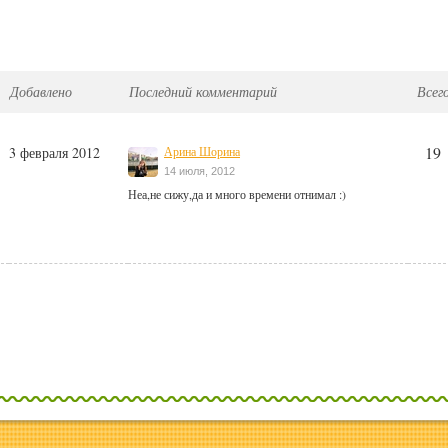
Добавлено
Последний комментарий
Всег
19
3 февраля 2012
Арина Шорина
14 июля, 2012
Неа,не сижу,да и много времени отнимал :)