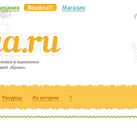
летении и вышивании
нией «Кроше».