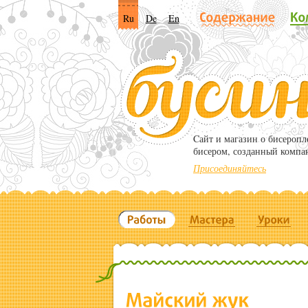
Ru
De
En
Cайт и магазин о бисероп
бисером, созданный компа
Присоединяйтесь