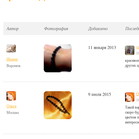
Автор
Фотография
Добавлено
Послед
11 января 2013
vi
2
Ирина
красивое
других ц
Воронеж
9 июля 2015
О
1
Ольга
Такой ва
скоро буд
Москва
цветом п
интересн