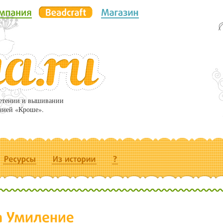
летении и вышивании
нией «Кроше».