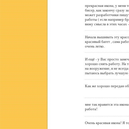
прекрасная икона, у меня 
бисер, как закончу сразу з
может разработчики пишут
работы ( если например бр
вижу смысла в этих часах -
Начала вышивать эту красо
красивый багет , сама работа замечательная. Действительно вышивается
очень легко.
И ещё - у Вас просто заме
хорошо снять работу. На 
на вооружение, я не всегда довольна фотографиями, хотя делаю много и
пытаюсь выбрать лучшую
Как же хорошо передан обр
мне так нравится эта икон
работа!
Очень красивая икона! Я т