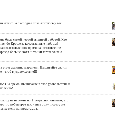
ня лежит на очереди,а пока любуюсь у вас.
Спасибо Кроше за качественные наборы!
ваюсь в заявленное время на изготовление
ораздо больше, хотя ниточки заготавливаю
.
 на этом указанном времени. Вышивайте своим
 - чтоб в удовольствие!!!
ться на время. Вышивайте в свое удовольствие и
 красиво!
 поводу не переживаю. Прекрасно понимаю, что
ется то побыстрее закончить одну и сразу же
ы же меня понимаете...да...