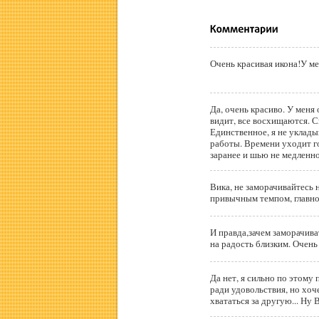
Очень красивая икона!У ме
Да, очень красиво. У меня она была самой первой вышитой работой. Кто
видит, все восхищаются. 
Единственное, я не уклады
работы. Времени уходит г
заранее и шью не медленно
Вика, не заморачивайтесь
привычным темпом, главное
И правда,зачем заморачива
на радость близким. Очень
Да нет, я сильно по этому
ради удовольствия, но хоч
хвататься за другую... Ну В