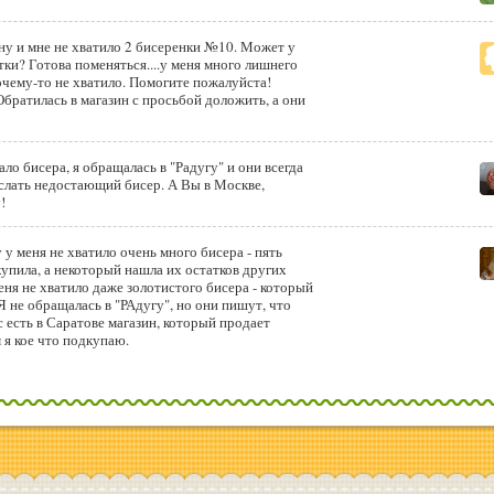
ну и мне не хватило 2 бисеренки №10. Может у
тки? Готова поменяться....у меня много лишнего
почему-то не хватило. Помогите пожалуйста!
Обратилась в магазин с просьбой доложить, а они
тало бисера, я обращалась в "Радугу" и они всегда
слать недостающий бисер. А Вы в Москве,
!
у меня не хватило очень много бисера - пять
ила, а некоторый нашла их остатков других
меня не хватило даже золотистого бисера - который
Я не обращалась в "РАдугу", но они пишут, что
ть в Саратове магазин, который продает
 я кое что подкупаю.