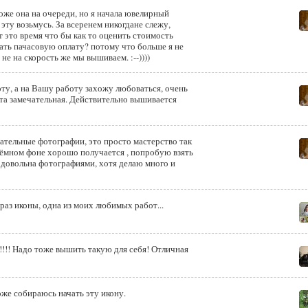
тоже она на очереди, но я начала ювелирный
а эту возьмусь. За всеренем никогдане слежу,
 это время что бы как то оценить стоимость
ать пачасовую оплату? потому что больше я не
 не на скорость же мы вышиваем. :--))))
ту, а на Вашу работу захожу любоваться, очень
чательные фотографии, это просто мастерство так
тёмном фоне хорошо получается , попробую взять
аз иконы, одна из моих любимых работ...
а!!!! Надо тоже вышить такую для себя! Отличная
оже собираюсь начать эту икону.