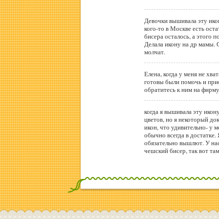
Девочки вышивала эту ико
кого-то в Москве есть оста
бисера осталось, а этого 
Делала икону на др мамы. 
молчат.
Елена, когда у меня не хва
готовы были помочь и при
обратитесь к ним на фирму
когда я вышивала эту икону 
цветов, но я некоторый докуп
икон, что удивительно- у 
обычно всегда в достатке. 
обязательно вышлют. У нас ес
чешский бисер, так вот там