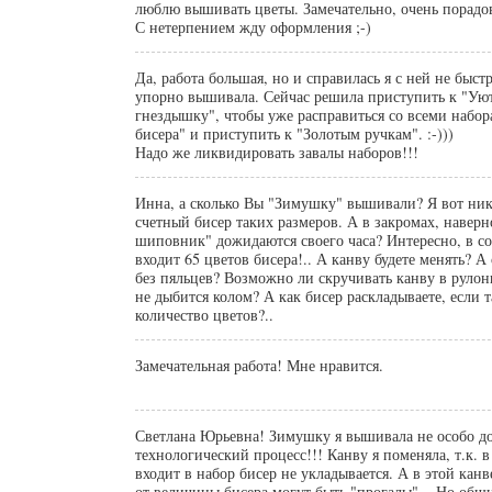
люблю вышивать цветы. Замечательно, очень порадов
С нетерпением жду оформления ;-)
Да, работа большая, но и справилась я с ней не быст
упорно вышивала. Сейчас решила приступить к "Ую
гнездышку", чтобы уже расправиться со всеми набор
бисера" и приступить к "Золотым ручкам". :-)))
Надо же ликвидировать завалы наборов!!!
Инна, а сколько Вы "Зимушку" вышивали? Я вот ника
счетный бисер таких размеров. А в закромах, наверн
шиповник" дожидаются своего часа? Интересно, в с
входит 65 цветов бисера!.. А канву будете менять? А
без пяльцев? Возможно ли скручивать канву в рулоны
не дыбится колом? А как бисер раскладываете, если 
количество цветов?..
Замечательная работа! Мне нравится.
Светлана Юрьевна! Зимушку я вышивала не особо дол
технологический процесс!!! Канву я поменяла, т.к. в
входит в набор бисер не укладывается. А в этой кан
от величины бисера могут быть "прогалы"... Но общ