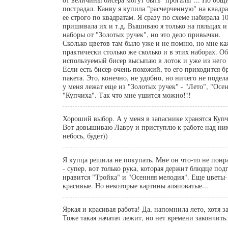
пострадал. Канву я купила "расчерченную" на квадр
ее строго по квадратам. Я сразу по схеме набирала 1
пришивала их и т.д. Вышиваю я только на пяльцах и
наборы от "Золотых ручек", но это дело привычки.
Сколько цветов там было уже и не помню, но мне ка
практически столько же сколько и в этих наборах. О
используемый бисер высыпаю в лоток и уже из нег
Если есть бисер очень похожий, то его приходится б
пакета. Это, конечно, не удобно, но ничего не поделаешь... В 
у меня лежат еще из "Золотых ручек" - "Лето", "Осен
"Купчиха". Так что мне ушится можно!!!
Хороший выбор. А у меня в запаснике хранятся Куп
Вот довышиваю Лавру и приступлю к работе над ним
небось, будет))
Я купца решила не покупать. Мне он что-то не понра
- супер, вот только рука, которая держит блюдце под
нравится "Тройка" и "Осенняя мелодия". Еще цветы-
красивые. Но некоторые картины аляповатые...
Яркая и красивая работа! Да, напомнила лето, хотя за
Тоже такая начатач лежит, но нет времени закончить.