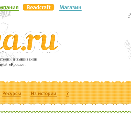
летении и вышивании
нией «Кроше».