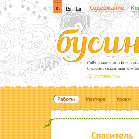
Ru
De
En
Cайт и магазин о бисероп
бисером, созданный компа
Присоединяйтесь