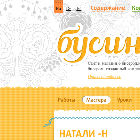
Ru
De
En
Cайт и магазин о бисероп
бисером, созданный компа
Присоединяйтесь