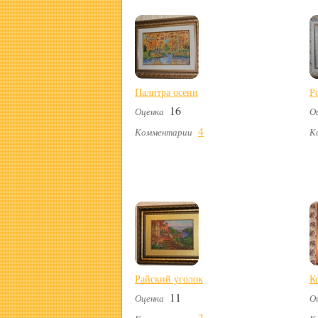
Палитра осени
Р
16
Оценка
О
4
Комментарии
К
Райский уголок
К
11
Оценка
О
3