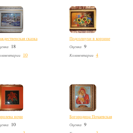
ождественская сказка
Подсолнухи в корзине
18
9
ценка
Оценка
10
4
омментарии
Комментарии
оролева ночи
Богородица Почаевская
10
9
ценка
Оценка
3
3