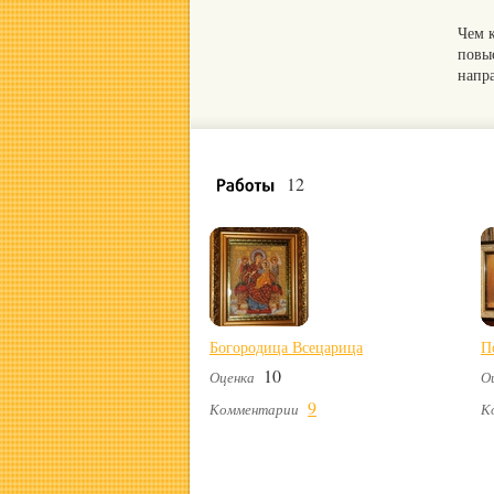
Чем 
повы
напр
12
Богородица Всецарица
П
10
Оценка
О
9
Комментарии
К