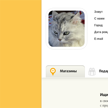
Зовут
С нами
Город
Дата рож
E-mail
в св
с пр