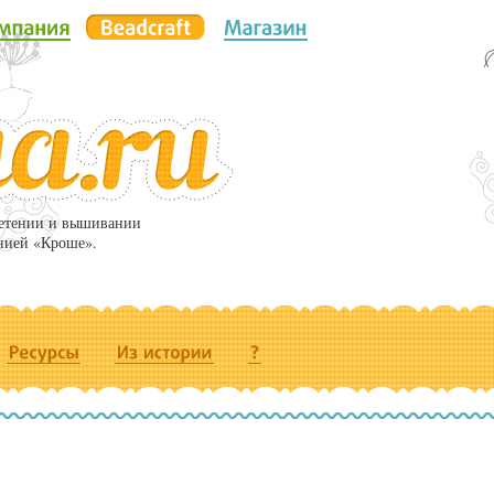
летении и вышивании
нией «Кроше».