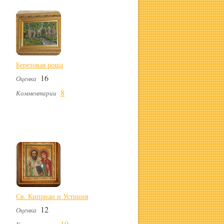
Березовая роща
16
Оценка
8
Комментарии
Св. Киприан и Устиния
12
Оценка
10