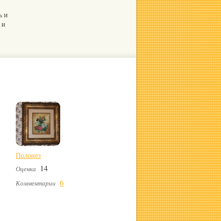
ь и
 и
Полонез
14
Оценка
6
Комментарии