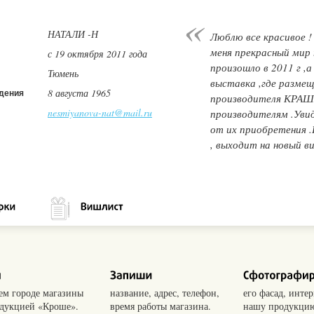
НАТАЛИ -Н
Люблю все красивое !
меня прекрасный мир
с 19 октября 2011 года
произошло в 2011 г ,а
Тюмень
выставка ,где размещ
8 августа 1965
дения
производителя КРАШЕ
nesmiyanova-nat@mail.ru
производителям .Увид
от их приобретения .
, выходит на новый в
оем городе магазины
название, адрес, телефон,
его фасад, интер
одукцией «Кроше».
время работы магазина.
нашу продукцию