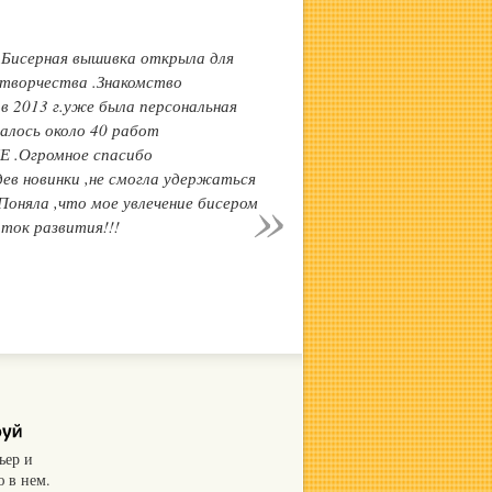
 Бисерная вышивка открыла для
 творчества .Знакомство
 в 2013 г.уже была персональная
алось около 40 работ
 .Огромное спасибо
ев новинки ,не смогла удержаться
Поняла ,что мое увлечение бисером
иток развития!!!
ьер и
 в нем.