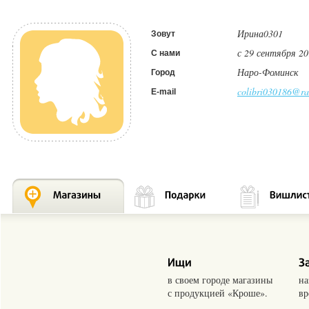
Ирина0301
Зовут
с 29 сентября 20
С нами
Наро-Фоминск
Город
colibri030186@ra
E-mail
в своем городе магазины
на
с продукцией «Кроше».
вр