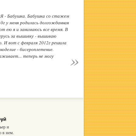
 Я - Бабушка. Бабушка со стажем
010г у меня родилась долгожданная
от ею я и занимаюсь все время. В
ерусь за вышивку - вышиваю
о. И вот с февраля 2012г решила
коделие - бисероплетение.
аживает... теперь не могу
ьер и
 в нем.