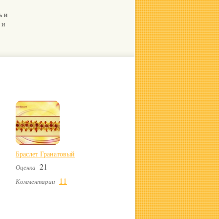
ь и
 и
Браслет Гранатовый
21
Оценка
11
Комментарии