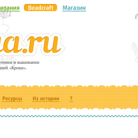
летении и вышивании
нией «Кроше».