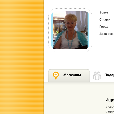
Зовут
С нами
Город
Дата рож
в св
с пр