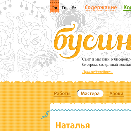
Ru
De
En
Cайт и магазин о бисероп
бисером, созданный компа
Присоединяйтесь