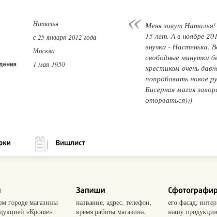
Наталья
Меня зовут Наталья!
15 лет. А в ноябре 2
с 25 января 2012 года
внучка - Настенька. В
Москва
свободные минутки б
1 мая 1950
дения
крестиком очень давн
попробовать новое ру
Бисерная магия завор
оторваться)))
оем городе магазины
название, адрес, телефон,
его фасад, интер
одукцией «Кроше».
время работы магазина.
нашу продукцию