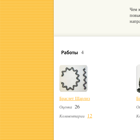
Чем 
повы
напр
4
Браслет Шарлиз
Б
26
Оценка
О
12
Комментарии
К