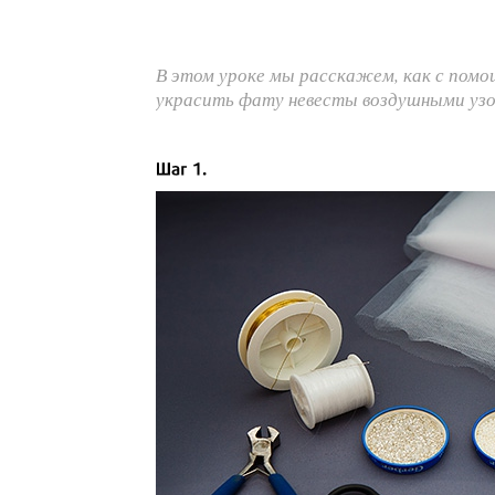
В этом уроке мы расскажем, как с помо
украсить фату невесты воздушными узо