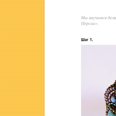
Мы научимся дел
Персии».