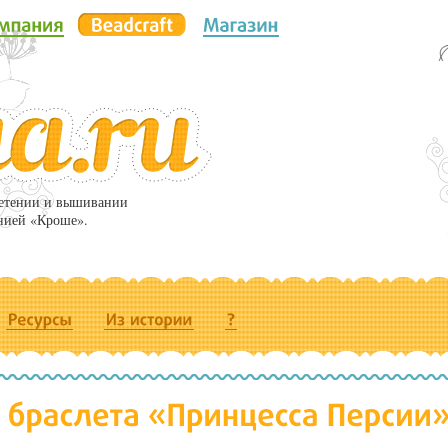
летении и вышивании
нией «Кроше».